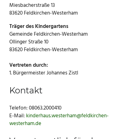
Miesbacherstraße 13
83620 Feldkirchen-Westerham
Hausordnung (PDF)
Träger des Kindergartens
KiKu - KiWest (PDF)
Gemeinde Feldkirchen-Westerham
Ollinger Straße 10
Informationen für Familien in Feldkirchen-
83620 Feldkirchen-Westerham
Westerham
Vertreten durch:
1. Bürgermeister Johannes Zistl
Kontakt
Telefon: 08063.2000410
E-Mail:
kinderhaus.westerham@feldkirchen-
westerham.de