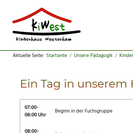
Team
Kindergarten
bevorstehende Termine
Miesbacherstraße
Eingewöhnung
Eingewöhnung
Satzung
Kinderkrippe
Schließtage
Ein Tag bei uns
Ein Tag bei uns
Konzeption (PDF)
Mahlzeiten
Mahlzeiten
Aktuelle Seite:
Startseite
Unsere Pädagogik
Kinde
Einrichtungen
Vorbereitung Schule
Ein Tag in unserem
Anmeldung & Änderung
Kosten
07:00-
Beginn in der Fuchsgruppe
08:00 Uhr
Elternbeirat
Öffnungszeiten
08:00-