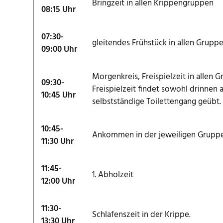
Bringzeit in allen Krippengruppen
08:15 Uhr
Hausordnung (PDF)
07:30-
gleitendes Frühstück in allen Gruppe
KiKu - KiWest (PDF)
09:00 Uhr
Informationen für Familien in Feldkirchen-
Morgenkreis, Freispielzeit in allen 
09:30-
Westerham
Freispielzeit findet sowohl drinnen 
10:45 Uhr
selbstständige Toilettengang geübt.
10:45-
Ankommen in der jeweiligen Gruppe
11:30 Uhr
11:45-
1. Abholzeit
12:00 Uhr
11:30-
Schlafenszeit in der Krippe.
13:30 Uhr