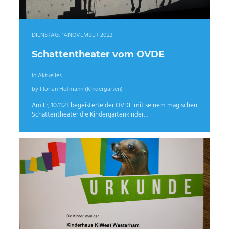
DIENSTAG, 14.NOVEMBER 2023
Schattentheater vom OVDE
in Aktuelles
by Florian Hofmann (Kindergarten)
Am Fr, 10.11.23 begeisterte der OVDE mit seinem magischen
Schattentheater die Kindergartenkinder…