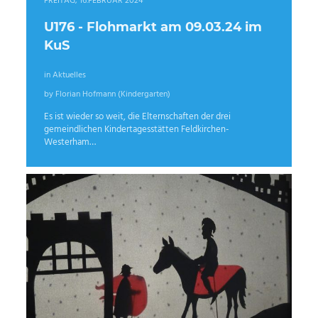
FREITAG, 16.FEBRUAR 2024
U176 - Flohmarkt am 09.03.24 im
KuS
in Aktuelles
by Florian Hofmann (Kindergarten)
Es ist wieder so weit, die Elternschaften der drei
gemeindlichen Kindertagesstätten Feldkirchen-
Westerham…