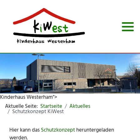
Team
Kindergarten
bevorstehende Termine
Miesbacherstraße
Eingewöhnung
Eingewöhnung
Satzung
Kinderkrippe
Schließtage
Ein Tag bei uns
Ein Tag bei uns
Konzeption (PDF)
Mahlzeiten
Mahlzeiten
Einrichtungen
Vorbereitung Schule
Anmeldung & Änderung
Kinderhaus Westerham">
Kosten
Aktuelle Seite:
Startseite
Aktuelles
Schutzkonzept KiWest
Elternbeirat
Hier kann das
Schutzkonzept
heruntergeladen
werden.
Öffnungszeiten